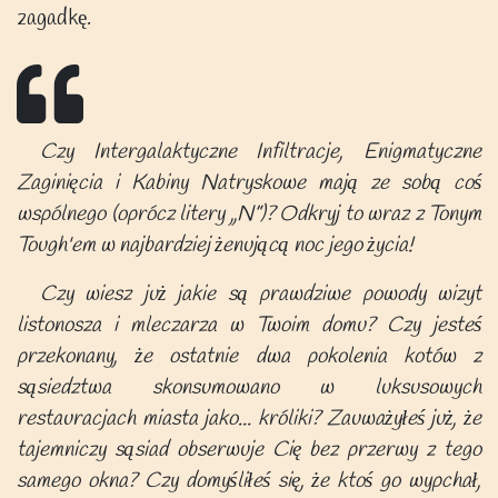
zagadkę.
Czy Intergalaktyczne Infiltracje, Enigmatyczne
Zaginięcia i Kabiny Natryskowe mają ze sobą coś
wspólnego (oprócz litery „N”)? Odkryj to wraz z Tonym
Tough'em w najbardziej żenującą noc jego życia!
Czy wiesz już jakie są prawdziwe powody wizyt
listonosza i mleczarza w Twoim domu? Czy jesteś
przekonany, że ostatnie dwa pokolenia kotów z
sąsiedztwa skonsumowano w luksusowych
restauracjach miasta jako... króliki? Zauważyłeś już, że
tajemniczy sąsiad obserwuje Cię bez przerwy z tego
samego okna? Czy domyśliłeś się, że ktoś go wypchał,