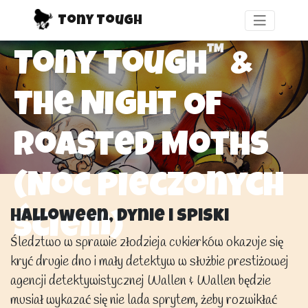
Tony Tough
™
Tony Tough
&
The Night Of
Roasted Moths
(Noc pieczonych
Halloween, dynie i spiski
śCiem)
Śledztwo w sprawie złodzieja cukierków okazuje się
kryć drugie dno i mały detektyw w służbie prestiżowej
agencji detektywistycznej Wallen & Wallen będzie
musiał wykazać się nie lada sprytem, żeby rozwikłać