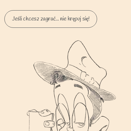
Jeśli chcesz zagrać... nie krępuj się!