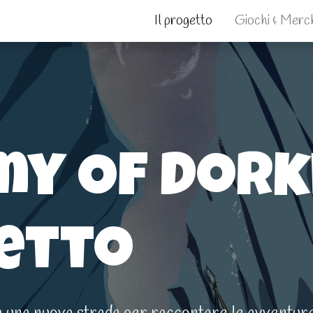
Il progetto
Giochi & Merc
my Of Dork
getto