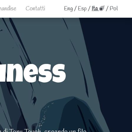
handise
Contatti
Eng
/
Esp
/
Ita
/
Pol
iness