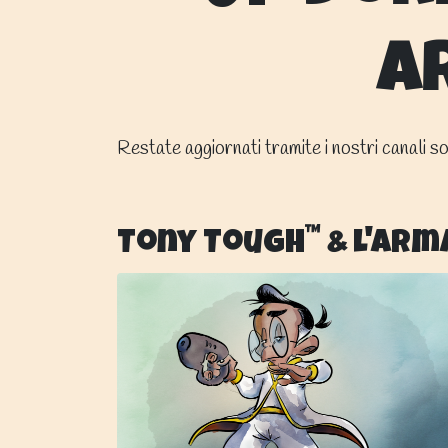
A
Restate aggiornati tramite i nostri canali soc
™
Tony Tough
& l'Arm