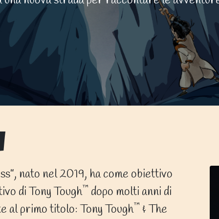
 una nuova strada per raccontare le avventure 
u
s”, nato nel 2019, ha come obiettivo
™
tivo di Tony Tough
dopo molti anni di
™
e al primo titolo: Tony Tough
& The